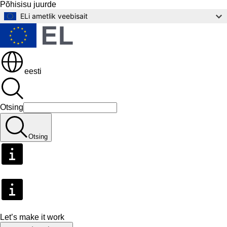
Põhisisu juurde
ELi ametlik veebisait
eesti
Otsing
Otsing
Let’s make it work