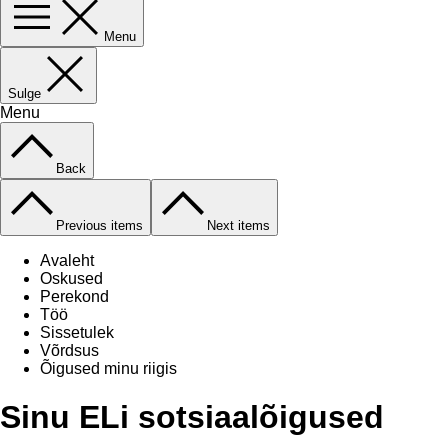
Menu
Sulge
Menu
Back
Previous items
Next items
Avaleht
Oskused
Perekond
Töö
Sissetulek
Võrdsus
Õigused minu riigis
Sinu ELi sotsiaalõigused