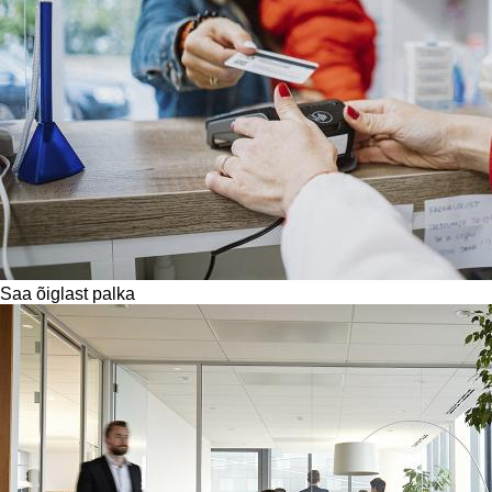
Saa õiglast palka