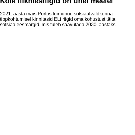
Kõik liikmesriigid on ühel meelel
2021. aasta mais Portos toimunud sotsiaalvaldkonna
tippkohtumisel kinnitasid ELi riigid oma kohustust täita
sotsiaaleesmärgid, mis tuleb saavutada 2030. aastaks: