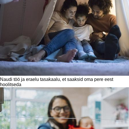
Naudi töö ja eraelu tasakaalu, et saaksid oma pere eest
hoolitseda