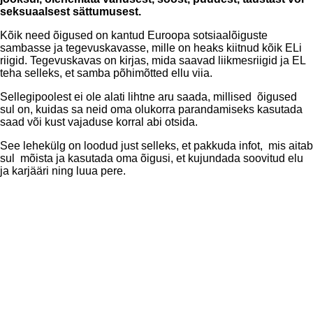
seksuaalsest sättumusest.
Kõik need õigused on kantud Euroopa sotsiaalõiguste
sambasse ja tegevuskavasse, mille on heaks kiitnud kõik ELi
riigid. Tegevuskavas on kirjas, mida saavad liikmesriigid ja EL
teha selleks, et samba põhimõtted ellu viia.
Sellegipoolest ei ole alati lihtne aru saada, millised õigused
sul on, kuidas sa neid oma olukorra parandamiseks kasutada
saad või kust vajaduse korral abi otsida.
See lehekülg on loodud just selleks, et pakkuda infot, mis aitab
sul mõista ja kasutada oma õigusi, et kujundada soovitud elu
ja karjääri ning luua pere.