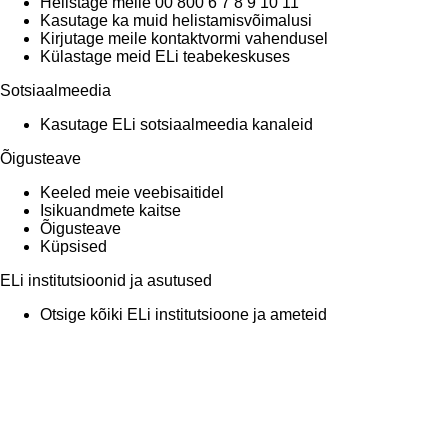
Helistage meile 00 800 6 7 8 9 10 11
Kasutage ka muid helistamisvõimalusi
Kirjutage meile kontaktvormi vahendusel
Külastage meid ELi teabekeskuses
Sotsiaalmeedia
Kasutage ELi sotsiaalmeedia kanaleid
Õigusteave
Keeled meie veebisaitidel
Isikuandmete kaitse
Õigusteave
Küpsised
ELi institutsioonid ja asutused
Otsige kõiki ELi institutsioone ja ameteid