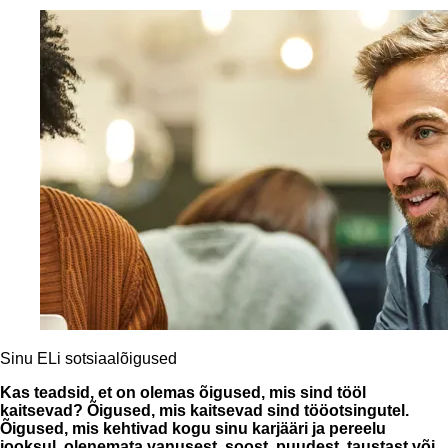
Sinu ELi sotsiaalõigused
Kas teadsid, et on olemas õigused, mis sind tööl
kaitsevad? Õigused, mis kaitsevad sind tööotsingutel.
Õigused, mis kehtivad kogu sinu karjääri ja pereelu
jooksul, olenemata vanusest, soost, puudest, taustast või