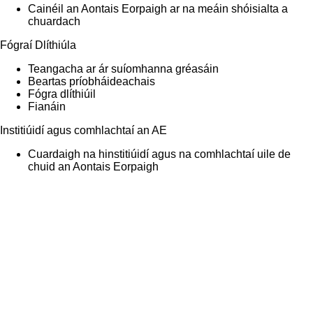
Cainéil an Aontais Eorpaigh ar na meáin shóisialta a
chuardach
Fógraí Dlíthiúla
Teangacha ar ár suíomhanna gréasáin
Beartas príobháideachais
Fógra dlíthiúil
Fianáin
Institiúidí agus comhlachtaí an AE
Cuardaigh na hinstitiúidí agus na comhlachtaí uile de
chuid an Aontais Eorpaigh