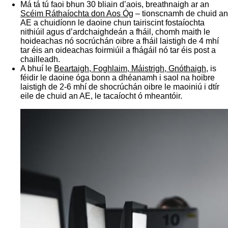
Má tá tú faoi bhun 30 bliain d’aois, breathnaigh ar an
Scéim Ráthaíochta don Aos Óg
– tionscnamh de chuid an
AE a chuidíonn le daoine chun tairiscint fostaíochta
nithiúil agus d’ardchaighdeán a fháil, chomh maith le
hoideachas nó socrúchán oibre a fháil laistigh de 4 mhí
tar éis an oideachas foirmiúil a fhágáil nó tar éis post a
chailleadh.
A bhuí le
Beartaigh, Foghlaim, Máistrigh, Gnóthaigh
, is
féidir le daoine óga bonn a dhéanamh i saol na hoibre
laistigh de 2-6 mhí de shocrúchán oibre le maoiniú i dtír
eile de chuid an AE, le tacaíocht ó mheantóir.