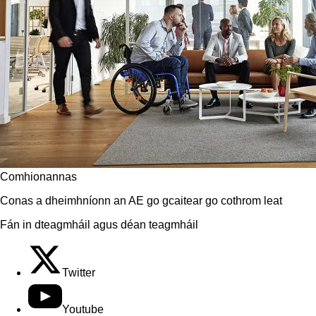
Comhionannas
Conas a dheimhníonn an AE go gcaitear go cothrom leat
Fán in dteagmháil agus déan teagmháil
Twitter
Youtube