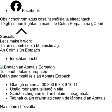
Facebook
Obair chothrom agus cosaint shóisialta éifeachtach
Téigh i mbun foghlama maidir le Colún Eorpach na gCeart
Sóisialta
Let’s make it work
Tá an suíomh seo á bhainistiú ag:
An Coimisiún Eorpach
Inrochtaineacht
Tuilleadh eolais
europa.eu
Déan teagmháil leis an Aontas Eorpach
Glaoigh orainn ar 00 800 6 7 8 9 10 11
Úsáid roghanna teileafóin eile
Scríobh chugainn tríd an bhfoirm theagmhála
Tabhair cuairt orainn ag ceann de lárionaid an Aontais
Na meáin shóisialta