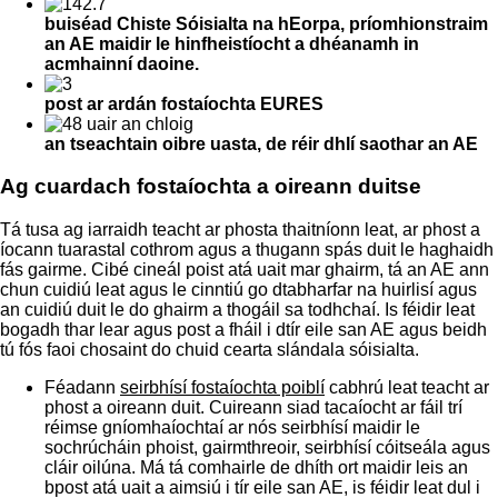
buiséad Chiste Sóisialta na hEorpa, príomhionstraim
an AE maidir le hinfheistíocht a dhéanamh in
acmhainní daoine.
post ar ardán fostaíochta EURES
an tseachtain oibre uasta, de réir dhlí saothar an AE
Ag cuardach fostaíochta a oireann duitse
Tá tusa ag iarraidh teacht ar phosta thaitníonn leat, ar phost a
íocann tuarastal cothrom agus a thugann spás duit le haghaidh
fás gairme. Cibé cineál poist atá uait mar ghairm, tá an AE ann
chun cuidiú leat agus le cinntiú go dtabharfar na huirlisí agus
an cuidiú duit le do ghairm a thogáil sa todhchaí. Is féidir leat
bogadh thar lear agus post a fháil i dtír eile san AE agus beidh
tú fós faoi chosaint do chuid cearta slándala sóisialta.
Féadann
seirbhísí fostaíochta poiblí
cabhrú leat teacht ar
phost a oireann duit. Cuireann siad tacaíocht ar fáil trí
réimse gníomhaíochtaí ar nós seirbhísí maidir le
sochrúcháin phoist, gairmthreoir, seirbhísí cóitseála agus
cláir oilúna. Má tá comhairle de dhíth ort maidir leis an
bpost atá uait a aimsiú i tír eile san AE, is féidir leat dul i