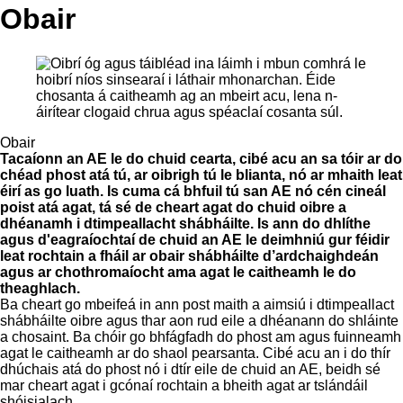
Obair
Obair
Tacaíonn an AE le do chuid cearta, cibé acu an sa tóir ar do
chéad phost atá tú, ar oibrigh tú le blianta, nó ar mhaith leat
éirí as go luath. Is cuma cá bhfuil tú san AE nó cén cineál
poist atá agat, tá sé de cheart agat do chuid oibre a
dhéanamh i dtimpeallacht shábháilte. Is ann do dhlíthe
agus d'eagraíochtaí de chuid an AE le deimhniú gur féidir
leat rochtain a fháil ar obair shábháilte d’ardchaighdeán
agus ar chothromaíocht ama agat le caitheamh le do
theaghlach.
Ba cheart go mbeifeá in ann post maith a aimsiú i dtimpeallact
shábháilte oibre agus thar aon rud eile a dhéanann do shláinte
a chosaint. Ba chóir go bhfágfadh do phost am agus fuinneamh
agat le caitheamh ar do shaol pearsanta. Cibé acu an i do thír
dhúchais atá do phost nó i dtír eile de chuid an AE, beidh sé
mar cheart agat i gcónaí rochtain a bheith agat ar tslándáil
shóisialach.