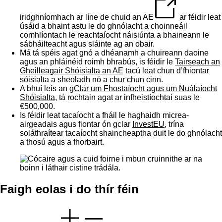
iridghníomhach ar líne de chuid an AE
ar féidir leat
úsáid a bhaint astu le do ghnólacht a choinneáil
comhlíontach le reachtaíocht náisiúnta a bhaineann le
sábháilteacht agus sláinte ag an obair.
Má tá spéis agat gnó a dhéanamh a chuireann daoine
agus an phláinéid roimh bhrabús, is féidir le
Tairseach an
Gheilleagair Shóisialta an AE
tacú leat chun d’fhiontar
sóisialta a sheoladh nó a chur chun cinn.
A bhuí leis an
gClár um Fhostaíocht agus um Nuálaíocht
Shóisialta
, tá rochtain agat ar infheistíochtaí suas le
€500,000.
Is féidir leat tacaíocht a fháil le haghaidh micrea-
airgeadais agus fiontar ón gclar
InvestEU
, trína
soláthraítear tacaíocht shaincheaptha duit le do ghnólacht
a thosú agus a fhorbairt.
Faigh eolas i do thír féin