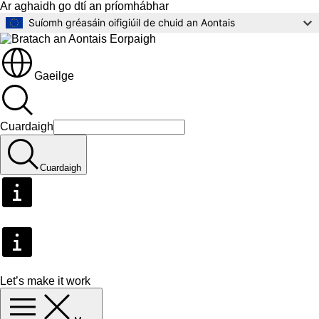
Ar aghaidh go dtí an príomhábhar
Suíomh gréasáin oifigiúil de chuid an Aontais
Gaeilge
Cuardaigh
Cuardaigh
Let’s make it work