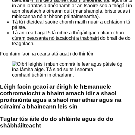
dteideal
4 mhí de shaoire thuismitheoireachta
, agus tá tú
in ann iarratas a dhéanamh ar an tsaoire seo a thógáil in
aon bhealach a oireann duit (mar shampla, briste suas i
mblocanna nó ar bhonn páirtaimseartha).
Tá tú i dteideal saoire chomh maith nuair a uchtaíonn tú
páiste.
Tá an ceart agat
5 lá oibre a thógáil gach bliain chun
cúram pearsanta nó tacaíocht a thabhairt
do bhall de do
teaghlach.
Foghlaim faoi na cearta atá agat i do thír féin
Léigh faoin gcaoi ar éirigh le hEmanuele
cothromaíocht a bhaint amach idir a shaol
proifisiúnta agus a shaol mar athair agus na
cúraimí a bhaineann leis sin
Tugtar tús áite do do shláinte agus do do
shábháilteacht