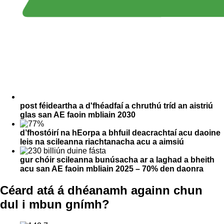
post féideartha a d'fhéadfaí a chruthú tríd an aistriú
glas san AE faoin mbliain 2030
d’fhostóirí na hEorpa a bhfuil deacrachtaí acu daoine
leis na scileanna riachtanacha acu a aimsiú
gur chóir scileanna bunúsacha ar a laghad a bheith
acu san AE faoin mbliain 2025 – 70% den daonra
Céard atá á dhéanamh againn chun
dul i mbun gnímh?