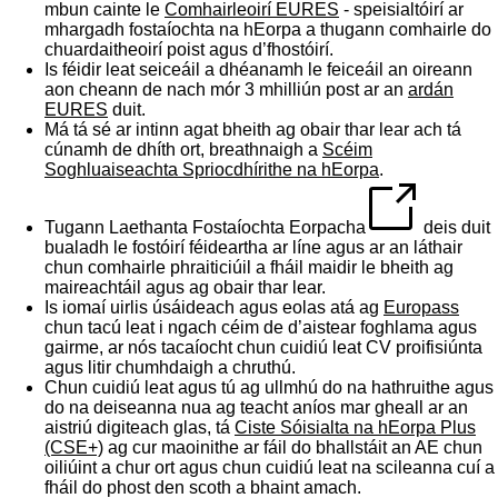
mbun cainte le
Comhairleoirí EURES
- speisialtóirí ar
mhargadh fostaíochta na hEorpa a thugann comhairle do
chuardaitheoirí poist agus d’fhostóirí.
Is féidir leat seiceáil a dhéanamh le feiceáil an oireann
aon cheann de nach mór 3 mhilliún post ar an
ardán
EURES
duit.
Má tá sé ar intinn agat bheith ag obair thar lear ach tá
cúnamh de dhíth ort, breathnaigh a
Scéim
Soghluaiseachta Spriocdhírithe na hEorpa
.
Tugann
Laethanta Fostaíochta Eorpacha
deis duit
bualadh le fostóirí féideartha ar líne agus ar an láthair
chun comhairle phraiticiúil a fháil maidir le bheith ag
maireachtáil agus ag obair thar lear.
Is iomaí uirlis úsáideach agus eolas atá ag
Europass
chun tacú leat i ngach céim de d’aistear foghlama agus
gairme, ar nós tacaíocht chun cuidiú leat CV proifisiúnta
agus litir chumhdaigh a chruthú.
Chun cuidiú leat agus tú ag ullmhú do na hathruithe agus
do na deiseanna nua ag teacht aníos mar gheall ar an
aistriú digiteach glas, tá
Ciste Sóisialta na hEorpa Plus
(CSE+)
ag cur maoinithe ar fáil do bhallstáit an AE chun
oiliúint a chur ort agus chun cuidiú leat na scileanna cuí a
fháil do phost den scoth a bhaint amach.