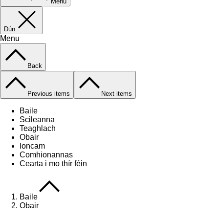
Menu
Dún
Menu
Back
Previous items
Next items
Baile
Scileanna
Teaghlach
Obair
Ioncam
Comhionannas
Cearta i mo thír féin
Baile
Obair