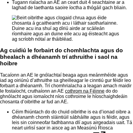
Tugann rialacha an AE an ceart duit 4 seachtaine ar a
laghad de laethanta saoire íoctha a thógáil gach bliain.
Ag cuidiú le forbairt do chomhlachta agus do
bhealach a dhéanamh trí athruithe i saol na
hoibre
Tacaíonn an AE le gnólachtaí beaga agus meánmhéide agus
iad ag oiriúnú d’athruithe sa gheilleagar le cinntiú gur féidir leo
forbairt a dhéanamh. Trí chomhrialacha a leagan amach maidir
le fostaíocht, cruthaíonn an AE
cothrom na Féinne
do do
ghnólacht agus iomaíocht níos cothroime le híoschaighdeáin
chosanta d’oibrithe ar fud an AE.
Céim fhiúntach do do chuid oibrithe is ea d’ionad oibre a
dhéanamh chomh sláintiúil sábháilte agus is féidir, agus
leis sin coinneofar fadhbanna dlí agus airgeadais uait. Tá
neart uirlisí saor in aisce ag an
Measúnú Riosca