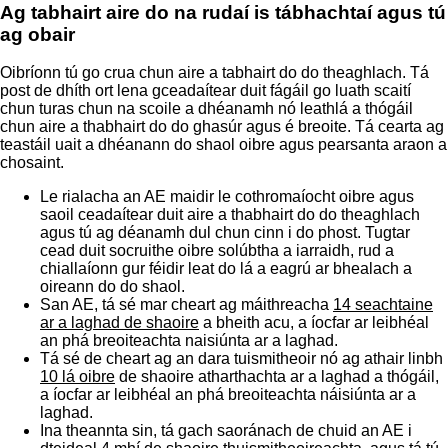
Ag tabhairt aire do na rudaí is tábhachtaí agus tú
ag obair
Oibríonn tú go crua chun aire a tabhairt do do theaghlach. Tá
post de dhíth ort lena gceadaítear duit fágáil go luath scaití
chun turas chun na scoile a dhéanamh nó leathlá a thógáil
chun aire a thabhairt do do ghasúr agus é breoite. Tá cearta ag
teastáil uait a dhéanann do shaol oibre agus pearsanta araon a
chosaint.
Le rialacha an AE maidir le cothromaíocht oibre agus
saoil ceadaítear duit aire a thabhairt do do theaghlach
agus tú ag déanamh dul chun cinn i do phost. Tugtar
cead duit socruithe oibre solúbtha a iarraidh, rud a
chiallaíonn gur féidir leat do lá a eagrú ar bhealach a
oireann do do shaol.
San AE, tá sé mar cheart ag máithreacha
14 seachtaine
ar a laghad de shaoire
a bheith acu, a íocfar ar leibhéal
an phá breoiteachta naisiúnta ar a laghad.
Tá sé de cheart ag an dara tuismitheoir nó ag athair linbh
10 lá oibre
de shaoire atharthachta ar a laghad a thógáil,
a íocfar ar leibhéal an phá breoiteachta náisiúnta ar a
laghad.
Ina theannta sin, tá gach saoránach de chuid an AE i