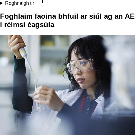
Roghnaigh tír
Foghlaim faoina bhfuil ar siúl ag an AE
i réimsí éagsúla