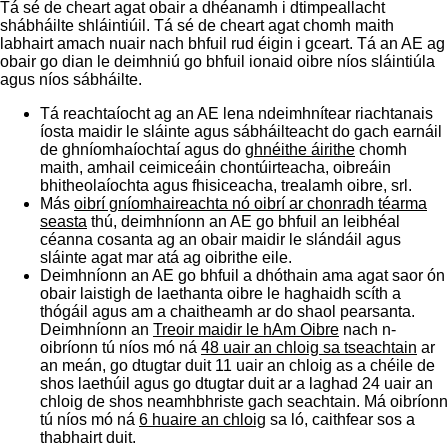
Tá sé de cheart agat obair a dhéanamh i dtimpeallacht
shábháilte shláintiúil. Tá sé de cheart agat chomh maith
labhairt amach nuair nach bhfuil rud éigin i gceart. Tá an AE ag
obair go dian le deimhniú go bhfuil ionaid oibre níos sláintiúla
agus níos sábháilte.
Tá reachtaíocht ag an AE lena ndeimhnítear riachtanais
íosta maidir le sláinte agus sábháilteacht do gach earnáil
de ghníomhaíochtaí agus do
ghnéithe áirithe
chomh
maith, amhail ceimiceáin chontúirteacha, oibreáin
bhitheolaíochta agus fhisiceacha, trealamh oibre, srl.
Más
oibrí gníomhaireachta nó oibrí ar chonradh téarma
seasta
thú, deimhníonn an AE go bhfuil an leibhéal
céanna cosanta ag an obair maidir le slándáil agus
sláinte agat mar atá ag oibrithe eile.
Deimhníonn an AE go bhfuil a dhóthain ama agat saor ón
obair laistigh de laethanta oibre le haghaidh scíth a
thógáil agus am a chaitheamh ar do shaol pearsanta.
Deimhníonn an
Treoir maidir le hAm Oibre
nach n-
oibríonn tú níos mó ná
48 uair an chloig sa tseachtain
ar
an meán, go dtugtar duit 11 uair an chloig as a chéile de
shos laethúil agus go dtugtar duit ar a laghad 24 uair an
chloig de shos neamhbhriste gach seachtain. Má oibríonn
tú níos mó ná
6 huaire an chloig
sa ló, caithfear sos a
thabhairt duit.