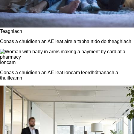
Teaghlach
Conas a chuidíonn an AE leat aire a tabhairt do do theaghlach
Ioncam
Conas a chuidíonn an AE leat ioncam leordhóthanach a
thuilleamh