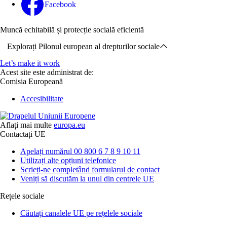
Facebook
Muncă echitabilă și protecție socială eficientă
Explorați Pilonul european al drepturilor sociale
Let’s make it work
Acest site este administrat de:
Comisia Europeană
Accesibilitate
Aflați mai multe
europa.eu
Contactați UE
Apelați numărul 00 800 6 7 8 9 10 11
Utilizați alte opțiuni telefonice
Scrieți-ne completând formularul de contact
Veniți să discutăm la unul din centrele UE
Rețele sociale
Căutați canalele UE pe rețelele sociale