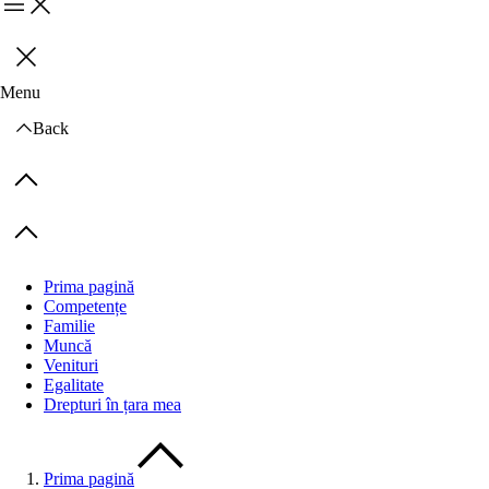
Menu
Închideți
Menu
Back
Previous items
Next items
Prima pagină
Competențe
Familie
Muncă
Venituri
Egalitate
Drepturi în țara mea
Prima pagină